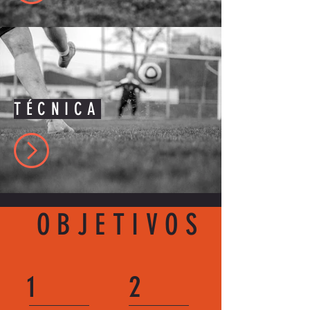
​TÉCNICA
OBJETIVOS
1
2