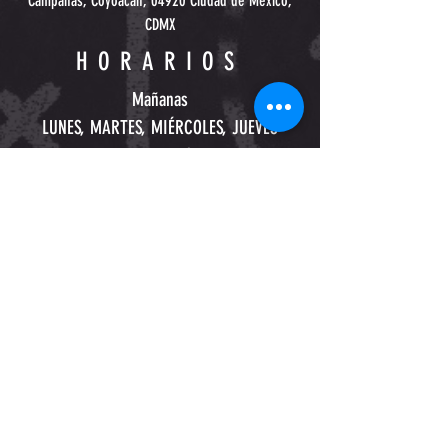
Campañas, Coyoacán, 04920 Ciudad de México,
CDMX
HORARIOS
Mañanas
LUNES, MARTES, MIÉRCOLES, JUEVES
Y
VIERNES
7 AM - 8 AM
8 AM - 9 AM
DEL VALLE
Jean M. Nattier 2, San Juan, Benito Juárez,
03730 Ciudad de México, CDMX - Escuela
Tabasco
HORARIOS
Mañanas