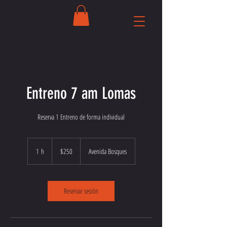
Entreno 7 am Lomas
Reserva 1 Entreno de forma individual
250
pesos
1 h
1
$250
Avenida Bosques
mexicanos
Reservar sesión